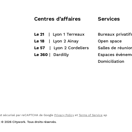
Centres d’affaires
Services
Le 21
| Lyon 1 Terreaux
Bureaux privatif
Le 18
| Lyon 2 Ainay
Open space
Le 57
| Lyon 2 Cordeliers
Salles de réunio
Le 360
| Dardilly
Espaces évènem
Domiciliation
est sécurisé par reCAPTCHA de Google
Privacy Policy
et
Terms of Service
ap
 © 2026 Citywork. Tous droits réservés.