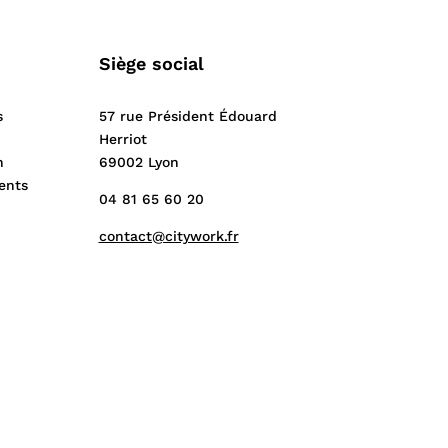
Siège social
s
57 rue Président Édouard
Herriot
n
69002 Lyon
ents
04 81 65 60 20
contact@citywork.fr