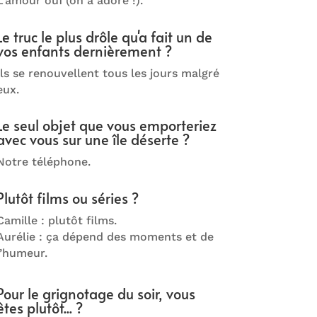
L’amour ouf (on a adoré !).
Le truc le plus drôle qu'a fait un de
vos enfants dernièrement ?
Ils se renouvellent tous les jours malgré
eux.
Le seul objet que vous emporteriez
avec vous sur une île déserte ?
Notre téléphone.
Plutôt films ou séries ?
Camille : plutôt films.
Aurélie : ça dépend des moments et de
l’humeur.
Pour le grignotage du soir, vous
êtes plutôt... ?