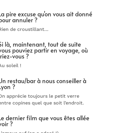
La pire excuse qu'on vous ait donné
pour annuler ?
Rien de croustillant…
Si là, maintenant, tout de suite
vous pouviez partir en voyage, où
iriez-vous ?
Au soleil !
Un restau/bar à nous conseiller à
Lyon ?
On apprécie toujours le petit verre
entre copines quel que soit l’endroit.
Le dernier film que vous êtes allée
voir ?