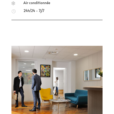
Air conditionnée

24h/24 - 7j/7
}