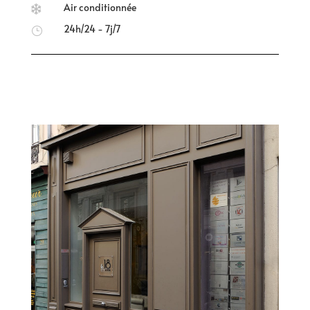
Air conditionnée

24h/24 - 7j/7
}