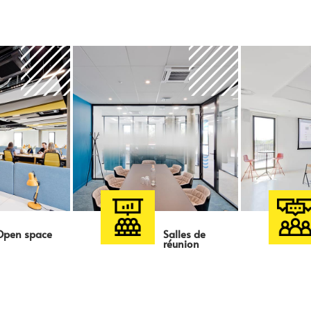
Open space
Salles de
réunion