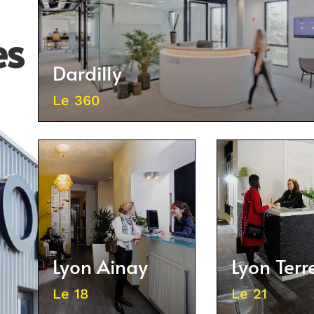
es
Dardilly
Le 360
Lyon Ainay
Lyon Ter
Le 18
Le 21