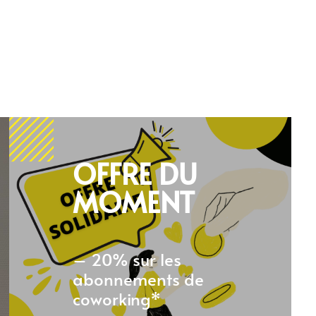
OFFRE DU
MOMENT
– 20% sur les
abonnements de
coworking*