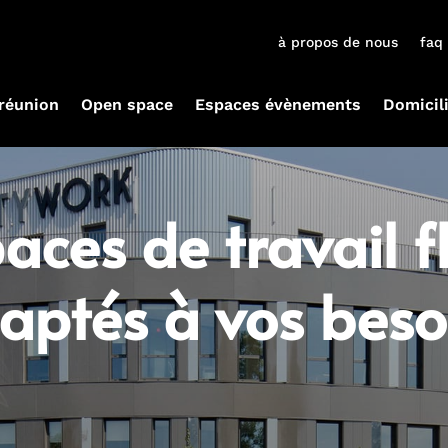
à propos de nous
faq
 réunion
Open space
Espaces évènements
Domicil
aces de travail fl
aptés à vos beso