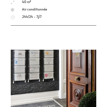
40 m²
0
Air conditionnée

24h/24 - 7j/7
}