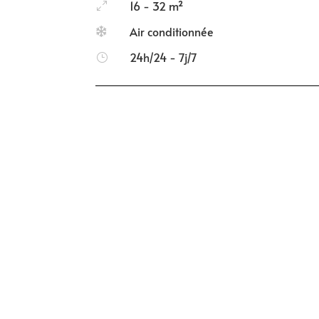
16 - 32 m²
0
Air conditionnée

24h/24 - 7j/7
}