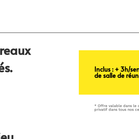
ureaux
és.
Inclus : + 3h/s
de salle de réu
* Offre valable dans le
privatif dans tous nos ce
ieu