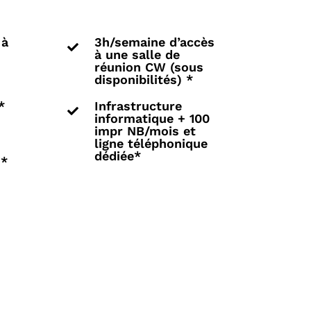
 à
3h/semaine d’accès

à une salle de
réunion CW (sous
disponibilités) *
*
Infrastructure

informatique + 100
impr NB/mois et
ligne téléphonique
dédiée*
7*