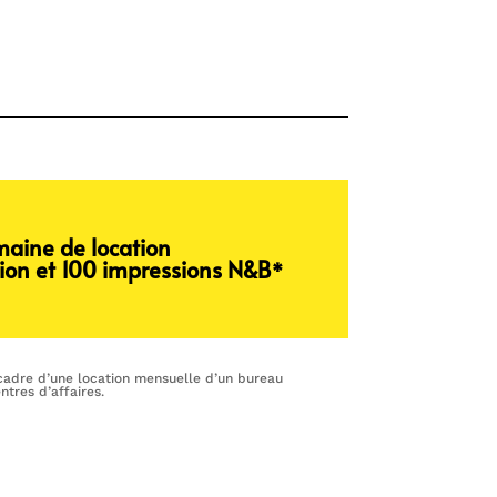
emaine de location
nion et 100 impressions N&B
*
 cadre d’une location mensuelle d’un bureau
ntres d’affaires.