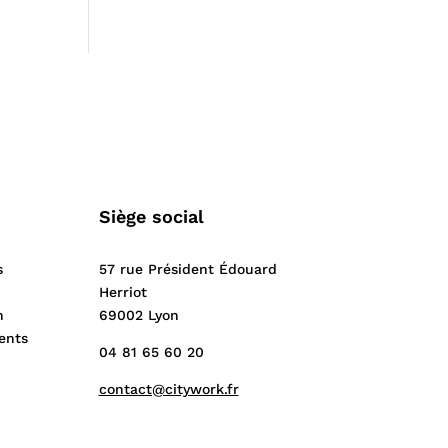
Siège social
s
57 rue Président Édouard
Herriot
n
69002 Lyon
ents
04 81 65 60 20
contact@citywork.fr