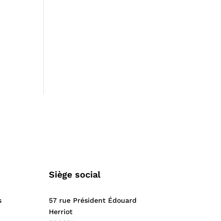
Siège social
s
57 rue Président Édouard
Herriot